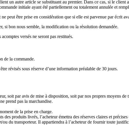
ent un autre article se substituant au premier. Dans ce cas, si le client a
commande initiale ayant été partiellement ou totalement annulée et re
peut être prise en considération que si elle est parvenue par écrit ava
er, si bon nous semble, la modification ou la résolution demandée.
 acomptes versés ne seront pas restitués.
tion de la commande.
être révisés sous réserve d’une information préalable de 30 jours.
eteur, soit par avis de mise à disposition, soit par nos propres moyens de 
l ne prend pas la marchandise.
u moment de la prise en charge.
s produits livrés, l’acheteur émettra des réserves claires et précises q
u du transporteur. Il appartiendra à l’acheteur de fournir toute justificat