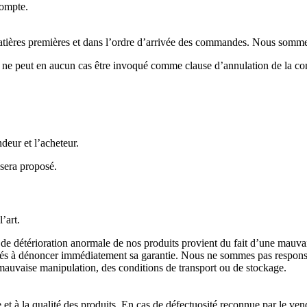
compte.
tières premières et dans l’ordre d’arrivée des commandes. Nous sommes au
etard ne peut en aucun cas être invoqué comme clause d’annulation de la
ndeur et l’acheteur.
sera proposé.
l’art.
uve de détérioration anormale de nos produits provient du fait d’une mau
dés à dénoncer immédiatement sa garantie. Nous ne sommes pas respo
mauvaise manipulation, des conditions de transport ou de stockage.
t à la qualité des produits. En cas de défectuosité reconnue par le ve