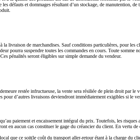
tie les défauts et dommages résultant d’un stockage, de manutention, de
oduit.
 la livraison de marchandises. Sauf conditions particulières, pour les clie
deur pourra suspendre toutes les commandes en cours. Toute somme non pay
gal. Ces pénalités seront éligibles sur simple demande du vendeur.
meure restée infructueuse, la vente sera résiliée de plein droit par le v
ues pour d’autres livraisons deviendront immédiatement exigibles si le 
squ’au paiement et encaissement intégral du prix. Toutefois, les risques af
ront en aucun cas constituer le gage du créancier du client. En vertu de
 que ce soit(le coût du transport aller-retour étant à la charge du cli