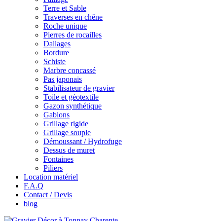
Terre et Sable
Traverses en chêne
Roche unique
Pierres de rocailles
Dallages
Bordure
Schiste
Marbre concassé
Pas japonais
Stabilisateur de gravier
Toile et géotextile
Gazon synthétique
Gabions
Grillage rigide
Grillage souple
Démoussant / Hydrofuge
Dessus de muret
Fontaines
Piliers
Location matériel
F.A.Q
Contact / Devis
blog