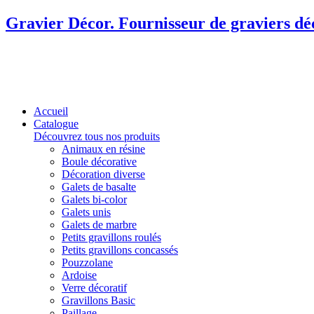
Gravier Décor. Fournisseur de graviers dé
Accueil
Catalogue
Découvrez tous nos produits
Animaux en résine
Boule décorative
Décoration diverse
Galets de basalte
Galets bi-color
Galets unis
Galets de marbre
Petits gravillons roulés
Petits gravillons concassés
Pouzzolane
Ardoise
Verre décoratif
Gravillons Basic
Paillage